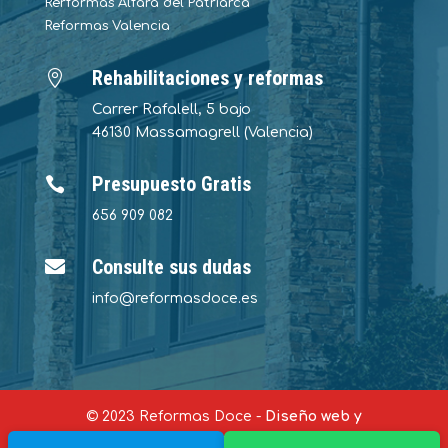
Rerformas Alfara del Patriarca
Reformas Valencia
Rehabilitaciones y reformas

Carrer Rafalell, 5 bajo
46130 Massamagrell (Valencia)
Presupuesto Gratis

656 909 082
Consulte sus dudas

info@reformasdoce.es
© 2023 Reformas Doce -
Diseño web y
posicionamiento SEO por Oscar Sanjaime
-
Blog