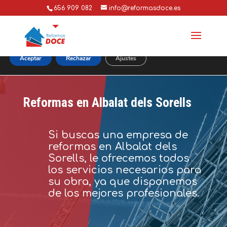
656 909 082
info@reformasdoce.es
Utilizamos cookies para ofrecerte la mejor experiencia en
nuestra web.
Puedes aprender más sobre qué cookies utilizamos o
desactivarlas en los
ajustes
.
Aceptar
Rechazar
Ajustes
Reformas en Albalat dels Sorells
Si buscas una empresa de
reformas en Albalat dels
Sorells, le ofrecemos todos
los servicios necesarios para
su obra, ya que disponemos
de los mejores profesionales.