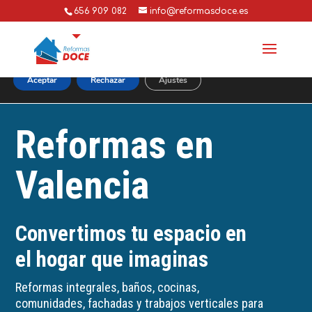
656 909 082
info@reformasdoce.es
Utilizamos cookies para ofrecerte la mejor experiencia en
nuestra web.
Puedes aprender más sobre qué cookies utilizamos o
desactivarlas en los
ajustes
.
Aceptar
Rechazar
Ajustes
Reformas en
Valencia
Convertimos tu espacio en
el hogar que imaginas
Reformas integrales, baños, cocinas,
comunidades, fachadas y trabajos verticales para